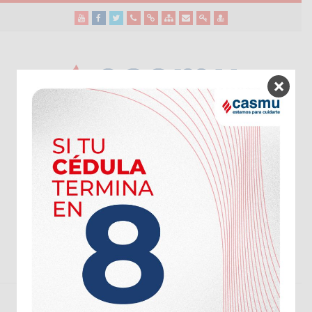
Youtube
Facebook
Twitter
Teléfonos
Enlaces
Mapa
Formularios
Acceso
Acceso
Útiles
Útiles
del
de
a
SHR
Sitio
contacto
Administradores
funcionarios/Médicos
MENÚ:
INICIO