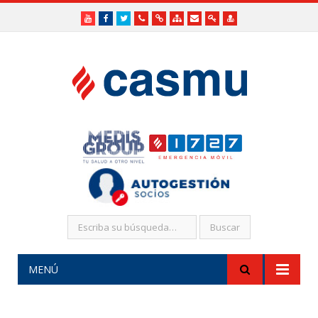
Youtube
Facebook
Twitter
Teléfonos
Enlaces
Mapa
Formularios
Acceso
Acceso
Útiles
Útiles
del
de
a
SHR
Sitio
contacto
Administradores
funcionarios/Médicos
MENÚ