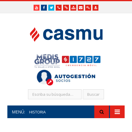
Youtube
Facebook
Twitter
Teléfonos
Enlaces
Mapa
Formularios
Acceso
Acceso
Útiles
Útiles
del
de
a
SHR
Sitio
contacto
Administradores
funcionarios/Médicos
MENÚ:
HISTORIA