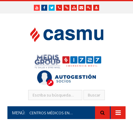
Youtube
Facebook
Twitter
Teléfonos
Enlaces
Mapa
Formularios
Acceso
Acceso
Útiles
Útiles
del
de
a
SHR
Sitio
contacto
Administradores
funcionarios/Médicos
MENÚ:
CENTROS MÉDICOS EN CIUDAD DE LA COSTA