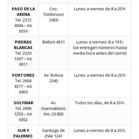
PASO DE LA
Cno.
Lunes a viernes de 8 a 20 h
ARENA
Tomkinson
Tel. 2312
2456
4044 – Int.
6550
PIEDRAS
Belloni 4611
Lunes a viernes: 8 a 19 h.
BLANCAS
(se entregan números hasta
Tel. 2220
media hora antes del cierre)
1367 – Int.
6911
PORTONES
Av. Bolivia
Lunes a viernes de 8 a 20 h.
Tel. 2604
2345
4377 – Int.
6450
SOLYMAR
Av.
Todos los días, de 8 a
20
h.
Tel. 2696
Giannattasio
1250 – Int.
Km. 23.800
6302
SUR Y
Santiago de
Lunes a viernes de
8 a 20
h.
PALERMO
chile 1241