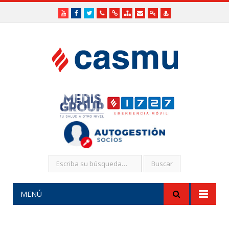
Youtube
Facebook
Twitter
Teléfonos
Enlaces
Mapa
Formularios
Acceso
Acceso
Útiles
Útiles
del
de
a
SHR
Sitio
contacto
Administradores
funcionarios/Médicos
MENÚ