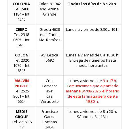
COLONIA
Colonia 1942
Todos los días de 8 a 20 h.
Tel. 2400
esq. Arenal
1184 – Int.
Grande
1215
CERRO
Grecia 4628
Lunes a viernes de 8.30 a 19 h.
Tel. 2318
esq. Carlos
0605 – Int.
Ma. Ramírez
6413
COLÓN
Av. Lezica
Lunes a viernes de 8 a
18.30
h.
Tel. 2320
5692
Entrega de números hasta
1070 – Int.
media hora antes.
6515
MALVÍN
Cno.
Lunes a viernes de
9 a 17 h.
NORTE
Carrasco
Comunicamos que a partir de
Tel. 2525
4641
mañana
04/08/2026, el horario
9661 – Int.
casi
de esta farmacia será de 9 a
6624
Veracierto
19.30 h.
MEDIS
Francisco
Lunes a viernes de 8 a 20 h.
GROUP
García
Sábados: 8 a 18 h.
Tel. 2716 16
Cortinas
17
2404.