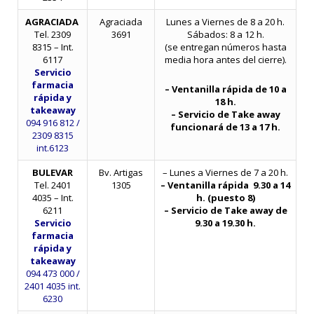
AGRACIADA
Agraciada
Lunes a Viernes de 8 a 20 h.
Tel. 2309
3691
Sábados: 8 a 12 h.
8315 – Int.
(se entregan números hasta
6117
media hora antes del cierre).
Servicio
farmacia
– Ventanilla rápida de 10 a
rápida
y
18 h.
takeaway
– Servicio de Take away
094 916 812 /
funcionará de 13 a 17 h.
2309 8315
int.6123
BULEVAR
Bv. Artigas
– Lunes a Viernes de 7 a 20
h.
Tel. 2401
1305
– Ventanilla rápida 9.30 a 14
4035 – Int.
h. (puesto 8)
6211
– Servicio de Take away de
Servicio
9.30 a 19.30 h.
farmacia
rápida
y
takeaway
094 473 000 /
2401 4035 int.
6230