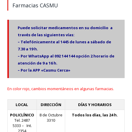
Farmacias CASMU
Puede solicitar medicamentos en su domicilio a
través
de las siguientes
vías
:
– Telefónicamente al 1445 de lunes a sábado de
7.30 a 19 h.
– Por WhatsApp al 092 144 144 opción 2 horario de
atención de 9 a 16 h.
– Por la APP «Casmu Cerca»
En color rojo, cambios momentáneos en algunas farmacias.
LOCAL
DIRECCIÓN
DÍAS Y HORARIOS
POLICLÍNICO
8 de Octubre
Todos los días, las 24 h.
Tel. 2487
3310
5333 – Int.
2354