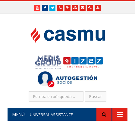
Youtube
Facebook
Twitter
Teléfonos
Enlaces
Mapa
Formularios
Acceso
Acceso
Útiles
Útiles
del
de
a
SHR
Sitio
contacto
Administradores
funcionarios/Médicos
MENÚ:
UNIVERSAL ASSISTANCE