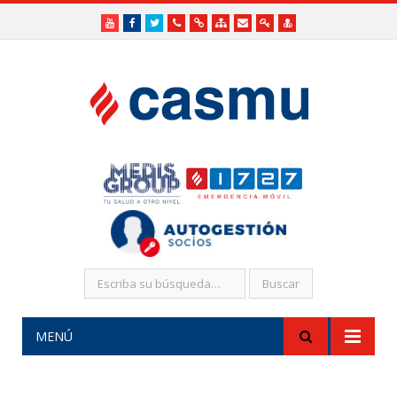
Youtube
Facebook
Twitter
Teléfonos
Enlaces
Mapa
Formularios
Acceso
Acceso
Útiles
Útiles
del
de
a
SHR
Sitio
contacto
Administradores
funcionarios/Médicos
MENÚ