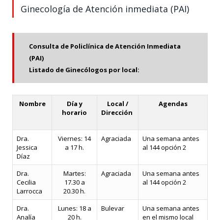
Ginecología de Atención inmediata (PAI)
Consulta de Policlínica de Atención Inmediata
(PAI)
Listado de Ginecólogos por local:
Nombre
Día y
Local /
Agendas
horario
Dirección
Dra.
Viernes: 14
Agraciada
Una semana antes
Jessica
a 17 h.
al 144 opción 2
Díaz
Dra.
Martes:
Agraciada
Una semana antes
Cecilia
17.30 a
al 144 opción 2
Larrocca
20.30 h.
Dra.
Lunes: 18 a
Bulevar
Una semana antes
Analía
20 h.
en el mismo local