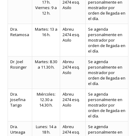
17 h.
2474 esq.
personalmente en
Viernes: 9 a
Asilo
mostrador por
12 h.
orden de llegada en
el día.
Dra.
Martes: 13 a
Abreu
Se agenda
Retamosa
16 h.
2474 esq.
personalmente en
Asilo
mostrador por
orden de llegada en
el día.
Dr. Joel
Martes: 8.30
Abreu
Se agenda
Rosinger
a 11.30 h.
2474 esq.
personalmente en
Asilo
mostrador por
orden de llegada en
el día.
Dra.
Miércoles:
Abreu
Se agenda
Josefina
12.30 a
2474 esq.
personalmente en
Tarigo
14.30 h.
Asilo
mostrador por
orden de llegada en
el día.
Dra.
Lunes: 14 a
Abreu
Se agenda
Urteaga
18 h.
2474 esq.
personalmente en