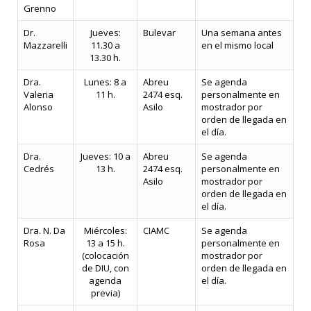
Grenno
Dr.
Jueves:
Bulevar
Una semana antes
Mazzarelli
11.30 a
en el mismo local
13.30 h.
Dra.
Lunes: 8 a
Abreu
Se agenda
Valeria
11 h.
2474 esq.
personalmente en
Alonso
Asilo
mostrador por
orden de llegada en
el día.
Dra.
Jueves: 10 a
Abreu
Se agenda
Cedrés
13 h.
2474 esq.
personalmente en
Asilo
mostrador por
orden de llegada en
el día.
Dra. N. Da
Miércoles:
CIAMC
Se agenda
Rosa
13 a 15 h.
personalmente en
(colocación
mostrador por
de DIU, con
orden de llegada en
agenda
el día.
previa)