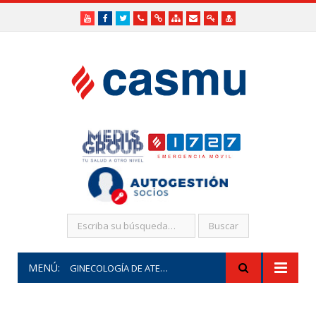
Youtube
Facebook
Twitter
Teléfonos
Enlaces
Mapa
Formularios
Acceso
Acceso
Útiles
Útiles
del
de
a
SHR
Sitio
contacto
Administradores
funcionarios/Médicos
MENÚ:
GINECOLOGÍA DE ATENCIÓN INMEDIATA (PAI)