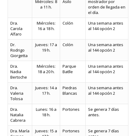
Miércoles: 8
Asilo
mostrador por
a 11 h.
orden de llegada en
el día.
Dra.
Miércoles:
Colón
Una semana antes
Carola
16 a 18 h.
al 144 opción 2
Alfaro
Dr.
Jueves: 17 a
Colón
Una semana antes
Rodrigo
19 h.
al 144 opción 2
Giorgetta
Dra.
Miércoles:
Parque
Una semana antes
Nadia
18 a 20 h.
Batlle
al 144 opción 2
Bertoche
Dra.
Jueves: 14 a
Piedras
Una semana antes
Valeria
17 h.
Blancas
al 144 opción 2
Tolosa
Dra.
Lunes: 16 a
Portones
Se genera 7 días
Natalia
18 h.
antes.
Cabrera
Dra. María
Jueves: 15 a
Portones
Se genera 7 días