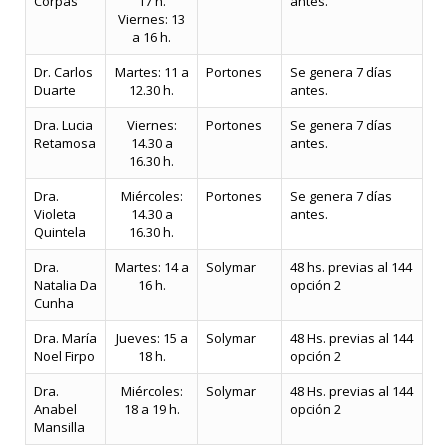
Corpas
17 h.
antes.
Viernes: 13
a 16 h.
Dr. Carlos
Martes: 11 a
Portones
Se genera 7 días
Duarte
12.30 h.
antes.
Dra. Lucia
Viernes:
Portones
Se genera 7 días
Retamosa
14.30 a
antes.
16.30 h.
Dra.
Miércoles:
Portones
Se genera 7 días
Violeta
14.30 a
antes.
Quintela
16.30 h.
Dra.
Martes: 14 a
Solymar
48 hs. previas al 144
Natalia Da
16 h.
opción 2
Cunha
Dra. María
Jueves: 15 a
Solymar
48 Hs. previas al 144
Noel Firpo
18 h.
opción 2
Dra.
Miércoles:
Solymar
48 Hs. previas al 144
Anabel
18 a 19 h.
opción 2
Mansilla