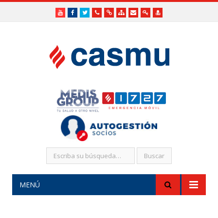
Youtube
Facebook
Twitter
Teléfonos
Enlaces
Mapa
Formularios
Acceso
Acceso
Útiles
Útiles
del
de
a
SHR
Sitio
contacto
Administradores
funcionarios/Médicos
MENÚ