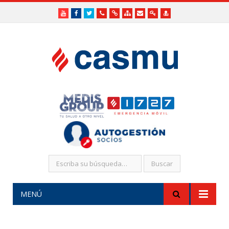
Youtube
Facebook
Twitter
Teléfonos
Enlaces
Mapa
Formularios
Acceso
Acceso
Útiles
Útiles
del
de
a
SHR
Sitio
contacto
Administradores
funcionarios/Médicos
MENÚ