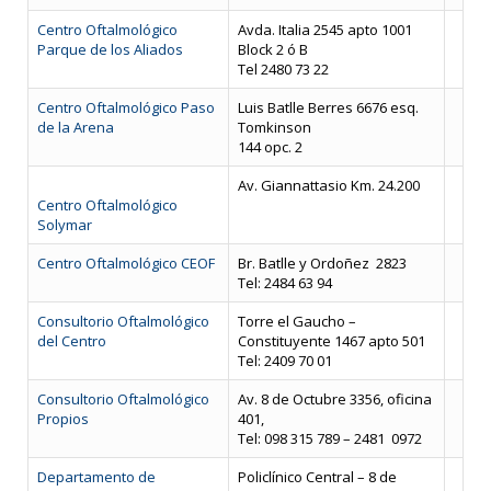
Centro Oftalmológico
Avda. Italia 2545 apto 1001
Parque de los Aliados
Block 2 ó B
Tel 2480 73 22
Centro Oftalmológico Paso
Luis Batlle Berres 6676 esq.
de la Arena
Tomkinson
144 opc. 2
Av. Giannattasio Km. 24.200
Centro Oftalmológico
Solymar
Centro Oftalmológico CEOF
Br. Batlle y Ordoñez 2823
Tel: 2484 63 94
Consultorio Oftalmológico
Torre el Gaucho –
del Centro
Constituyente 1467 apto 501
Tel: 2409 70 01
Consultorio Oftalmológico
Av.
8 de Octubre
3356, oficina
Propios
401,
Tel: 098 315 789 – 2481 0972
Departamento de
Policlínico Central – 8 de