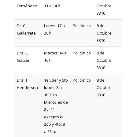
Fernández
11 a 14 h.
Octubre
3310
Dr. C.
Lunes: 17 a
Policlínico
8 de
Gallarreta
20 h.
Octubre
3310
Dra. L.
Martes: 14 a
Policlínico
8 de
Gaudin
16 h.
Octubre
3310
Dra. T.
1er, 3er y 5to
Policlínico
8 de
Henderson
lunes: 8 a
Octubre
10.30 h.
3310
Miércoles de
8 a 11
excepto el
2do y 4to: 8
a 13 h.