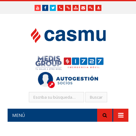
Youtube
Facebook
Twitter
Teléfonos
Enlaces
Mapa
Formularios
Acceso
Acceso
Útiles
Útiles
del
de
a
SHR
Sitio
contacto
Administradores
funcionarios/Médicos
MENÚ