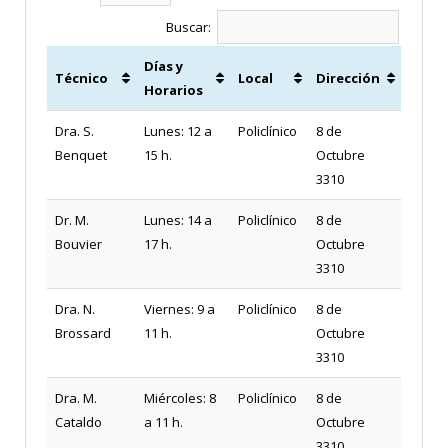
Buscar:
Días y
Técnico
Local
Dirección
Horarios
Dra. S.
Lunes: 12 a
Policlínico
8 de
Benquet
15 h.
Octubre
3310
Dr. M.
Lunes: 14 a
Policlínico
8 de
Bouvier
17 h.
Octubre
3310
Dra. N.
Viernes: 9 a
Policlínico
8 de
Brossard
11 h.
Octubre
3310
Dra. M.
Miércoles: 8
Policlínico
8 de
Cataldo
a 11 h.
Octubre
3310