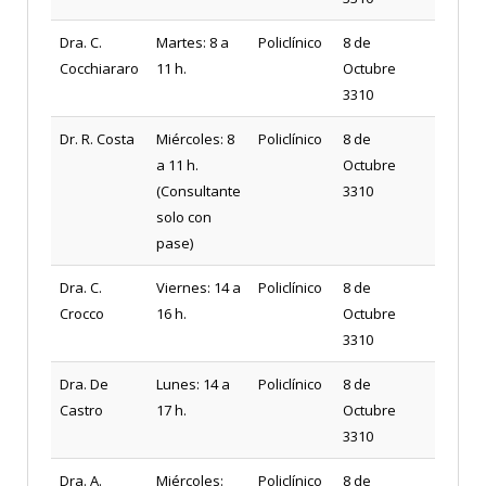
Dra. C.
Martes: 8 a
Policlínico
8 de
Cocchiararo
11 h.
Octubre
3310
Dr. R. Costa
Miércoles: 8
Policlínico
8 de
a 11 h.
Octubre
(Consultante
3310
solo con
pase)
Dra. C.
Viernes: 14 a
Policlínico
8 de
Crocco
16 h.
Octubre
3310
Dra. De
Lunes: 14 a
Policlínico
8 de
Castro
17 h.
Octubre
3310
Dra. A.
Miércoles:
Policlínico
8 de