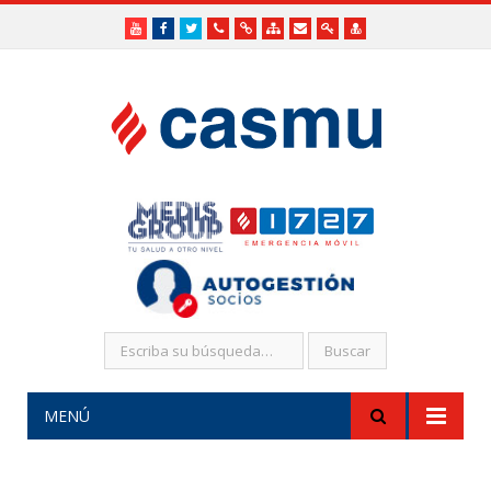
Youtube
Facebook
Twitter
Teléfonos
Enlaces
Mapa
Formularios
Acceso
Acceso
Útiles
Útiles
del
de
a
SHR
Sitio
contacto
Administradores
funcionarios/Médicos
MENÚ