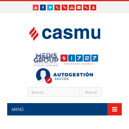
Youtube
Facebook
Twitter
Teléfonos
Enlaces
Mapa
Formularios
Acceso
Acceso
Útiles
Útiles
del
de
a
SHR
Sitio
contacto
Administradores
funcionarios/Médicos
MENÚ