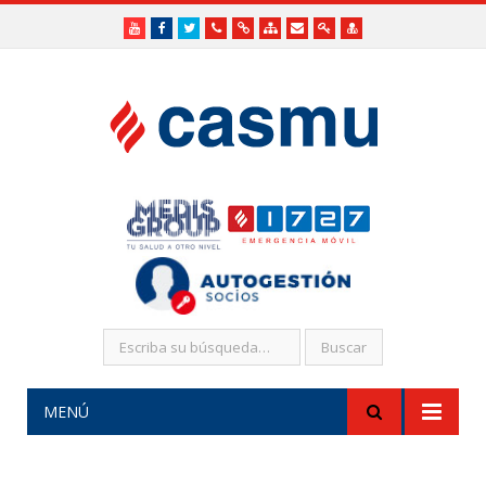
Youtube
Facebook
Twitter
Teléfonos
Enlaces
Mapa
Formularios
Acceso
Acceso
Útiles
Útiles
del
de
a
SHR
Sitio
contacto
Administradores
funcionarios/Médicos
MENÚ