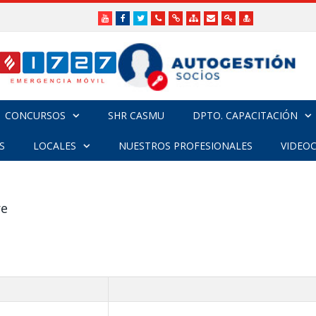
Youtube
Facebook
Twitter
Teléfonos
Enlaces
Mapa
Formularios
Acceso
Acceso
Útiles
Útiles
del
de
a
SHR
Sitio
contacto
Administradores
funcionarios/Médico
CONCURSOS
SHR CASMU
DPTO. CAPACITACIÓN
S
LOCALES
NUESTROS PROFESIONALES
VIDEO
re