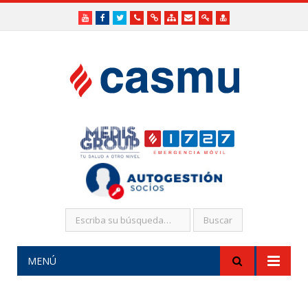
Youtube
Facebook
Twitter
Teléfonos
Enlaces
Mapa
Formularios
Acceso
Acceso
Útiles
Útiles
del
de
a
SHR
Sitio
contacto
Administradores
funcionarios/Médicos
MENÚ