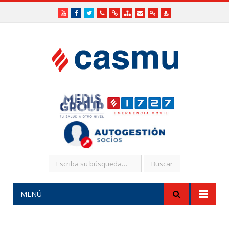
Youtube
Facebook
Twitter
Teléfonos
Enlaces
Mapa
Formularios
Acceso
Acceso
Útiles
Útiles
del
de
a
SHR
Sitio
contacto
Administradores
funcionarios/Médicos
MENÚ