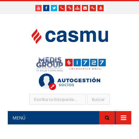
Youtube
Facebook
Twitter
Teléfonos
Enlaces
Mapa
Formularios
Acceso
Acceso
Útiles
Útiles
del
de
a
SHR
Sitio
contacto
Administradores
funcionarios/Médicos
MENÚ