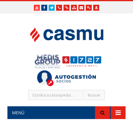
Youtube
Facebook
Twitter
Teléfonos
Enlaces
Mapa
Formularios
Acceso
Acceso
Útiles
Útiles
del
de
a
SHR
Sitio
contacto
Administradores
funcionarios/Médicos
MENÚ