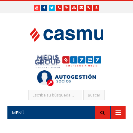
Youtube
Facebook
Twitter
Teléfonos
Enlaces
Mapa
Formularios
Acceso
Acceso
Útiles
Útiles
del
de
a
SHR
Sitio
contacto
Administradores
funcionarios/Médicos
MENÚ