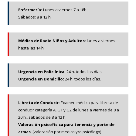
Enfermería:
Lunes a viernes 7 a 18h.
Sábados: 8 a 12 h.
Médico de Radio Niños y Adultos:
lunes a viernes
hasta las 14 h.
Urgencia en Policlínica:
24 h. todos los días.
Urgencia en Domicilio:
24 h. todos los días.
Libreta de Conducir:
Examen médico para libreta de
conducir categoría A, G1 y G2 de
lunes
a
viernes
de 8 a
20 h.,
sá
bados de 8 a 12 h.
Valoración psicofísica para tenencia y porte de
armas
(valoración por medico y/o psicólogo)