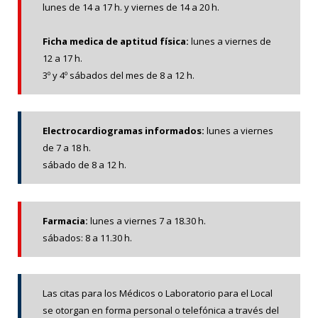
lunes
de 14 a 17 h. y
viernes
de 14 a 20 h.
Ficha medica de aptitud física:
lunes
a
viernes
de
12 a 17 h.
3º y
4º sá
bados del mes de 8 a 12 h.
Electrocardiogramas informados:
lunes a viernes
de 7 a 18 h.
sábado de 8 a 12 h.
Farmacia:
lunes a viernes 7 a 18.30 h.
sábados: 8 a 11.30 h.
Las citas para los Médicos o Laboratorio para el Local
se otorgan en forma personal o telefónica a través del