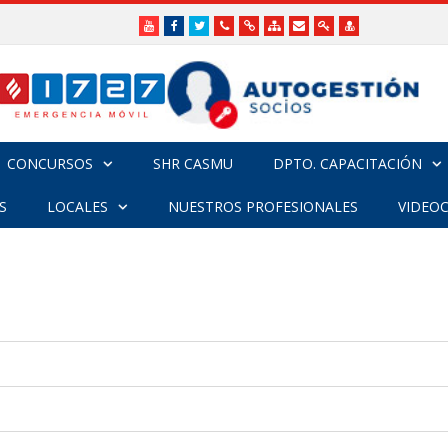
Youtube
Facebook
Twitter
Teléfonos
Enlaces
Mapa
Formularios
Acceso
Acceso
Útiles
Útiles
del
de
a
SHR
Sitio
contacto
Administradores
funcionarios/Médico
CONCURSOS
SHR CASMU
DPTO. CAPACITACIÓN
S
LOCALES
NUESTROS PROFESIONALES
VIDEO