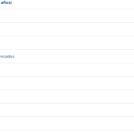
4 años
)
evocados