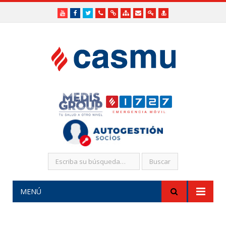
Youtube
Facebook
Twitter
Teléfonos
Enlaces
Mapa
Formularios
Acceso
Acceso
Útiles
Útiles
del
de
a
SHR
Sitio
contacto
Administradores
funcionarios/Médicos
MENÚ